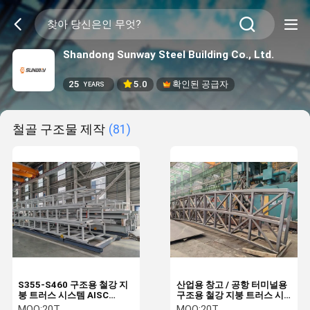
Shandong Sunway Steel Building Co., Ltd.
25
5.0
확인된 공급자
YEARS
철골 구조물 제작
(81)
S355-S460 구조용 철강 지
산업용 창고 / 공항 터미널용
붕 트러스 시스템 AISC
구조용 철강 지붕 트러스 시
ASTM 표준
스템
MOQ:
20T
MOQ:
20T