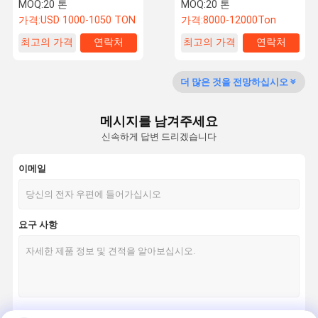
MOQ:
20 톤
MOQ:
20 톤
가격:
USD 1000-1050 TON
가격:
8000-12000Ton
최고의 가격
연락처
최고의 가격
연락처
품질 관리
뉴스
모든 케이스
Blog
더 많은 것을 전망하십시오
메시지를 남겨주세요
견적 요청
신속하게 답변 드리겠습니다
철골 구조물 제작
이메일
중철 제조
요구 사항
보일러 철골 구조
파이프 랙 구조
철구조 지지대
철강 구조 작업실