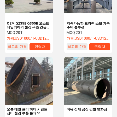
OEM Q235B Q355B 오스트
지속가능한 프리팩 스틸 가축
레일리아의 철강 구조 건물
주택 솔루션
방화 방지
MOQ:
20T
MOQ:
20T
가격:
USD1000/T-USD1200/T
가격:
USD1000/T-USD1200/T
최고의 가격
연락처
최고의 가격
연락처
홈
제품 소개
회사 소개
공장 투어
오븐 테일 프리 히터 시멘트
석유 정제 공장 강철 연화장
장비 철강 부품 분쇄 역