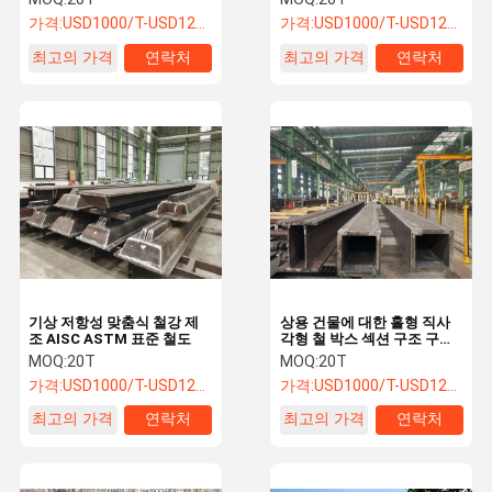
가격:
USD1000/T-USD1200/T
가격:
USD1000/T-USD1200/T
최고의 가격
연락처
최고의 가격
연락처
기상 저항성 맞춤식 철강 제
상용 건물에 대한 홀형 직사
조 AISC ASTM 표준 철도
각형 철 박스 섹션 구조 구성
원
MOQ:
20T
MOQ:
20T
가격:
USD1000/T-USD1200/T
가격:
USD1000/T-USD1200/T
최고의 가격
연락처
최고의 가격
연락처