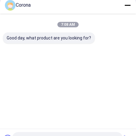
Corona
계속하다
고층 철강 건물
태양철 구조
7:08 AM
우리의 카테고리
Good day, what product are you looking for?
철골 구조물 제
중철 제조
보일러 철골 구
파이프 랙 
작
조
홈
사이트맵
연락처
사이트맵
개인정보 보호 정책
품질
철골 구조물 제작
중국 공장.Copyright © 2026 Shandong Sunway