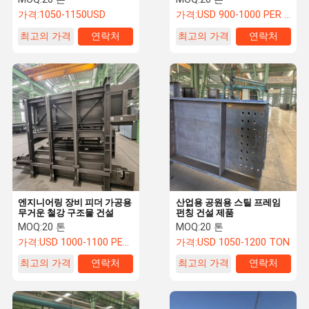
가격:
1050-1150USD
가격:
USD 900-1000 PER TON
최고의 가격
연락처
최고의 가격
연락처
엔지니어링 장비 피더 가공용
산업용 공원용 스틸 프레임
무거운 철강 구조물 건설
펀칭 건설 제품
MOQ:
20 톤
MOQ:
20 톤
가격:
USD 1000-1100 PER TON
가격:
USD 1050-1200 TON
최고의 가격
연락처
최고의 가격
연락처