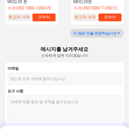
표준
위해 미리 조립
MOQ:
20 톤
MOQ:
20톤
가격:
USD 1000-1050 PER TON
가격:
USD1000/T-USD1200/T
최고의 가격
연락처
최고의 가격
연락처
품질 관리
뉴스
모든 케이스
견적 요청
더 많은 것을 전망하십시오
철골 구조물 제작
중철 제조
메시지를 남겨주세요
신속하게 답변 드리겠습니다
보일러 철골 구조
이메일
파이프 랙 구조
철구조 지지대
요구 사항
철강 구조 작업실
고층 철강 건물
태양철 구조