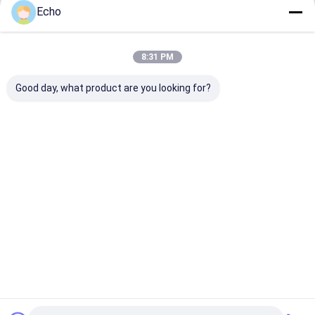
Echo
계속하다
8:31 PM
우리의 카테고리
Good day, what product are you looking for?
철골 구조물 제
중철 제조
보일러 철골 구
파이프 랙 
작
조
홈
사이트맵
연락처
Privacy Policy
사이트맵
품질
철골 구조물 제작
중국 공장.Copyright © 2025 Shandong Sunway