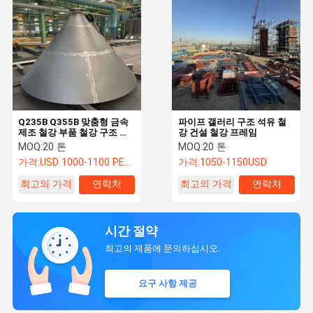
Q235B Q355B 맞춤형 금속
파이프 갤러리 구조 석유 철
제조 철강 부품 철강 구조 건
강 건설 철강 프레임
설
MOQ:
20 톤
MOQ:
20 톤
가격:
USD 1000-1100 PER TON
가격:
1050-1150USD
최고의 가격
연락처
최고의 가격
연락처
시간 절약
최고의 제품에 문의하십시오.
요구 사항 제공