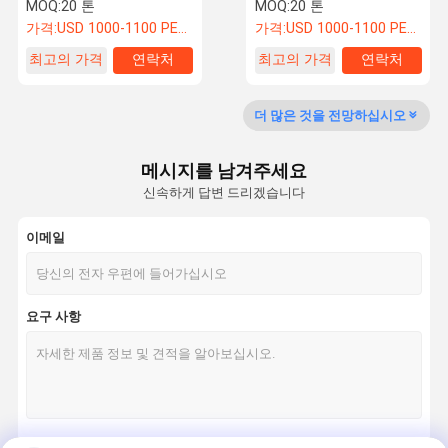
조
MOQ:
20 톤
MOQ:
20 톤
가격:
USD 1000-1100 PER TON
가격:
USD 1000-1100 PER TON
최고의 가격
연락처
최고의 가격
연락처
품질 관리
뉴스
모든 케이스
견적 요청
더 많은 것을 전망하십시오
철골 구조물 제작
중철 제조
메시지를 남겨주세요
신속하게 답변 드리겠습니다
보일러 철골 구조
이메일
파이프 랙 구조
철구조 지지대
요구 사항
철강 구조 작업실
고층 철강 건물
태양철 구조