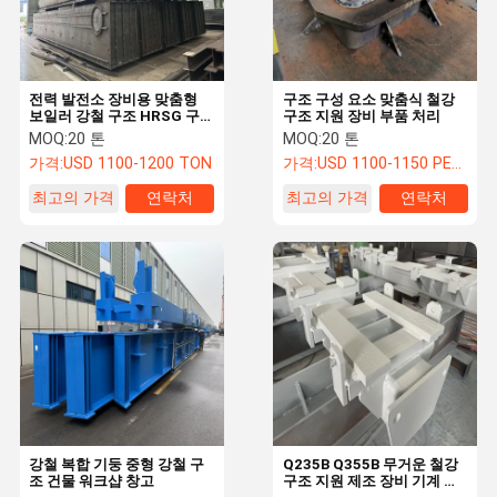
전력 발전소 장비용 맞춤형
구조 구성 요소 맞춤식 철강
보일러 강철 구조 HRSG 구
구조 지원 장비 부품 처리
조
MOQ:
20 톤
MOQ:
20 톤
가격:
USD 1100-1200 TON
가격:
USD 1100-1150 PER TON
최고의 가격
연락처
최고의 가격
연락처
홈
제품 소개
회사 소개
공장 투어
강철 복합 기둥 중형 강철 구
Q235B Q355B 무거운 철강
조 건물 워크샵 창고
구조 지원 제조 장비 기계 구