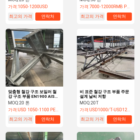
가격:
1050-1200USD
가격:
7000-12000RMB Per Ton
최고의 가격
연락처
최고의 가격
연락처
맞춤형 철강 구조 보일러 철
비 표준 철강 구조 부품 주문
강 구조 부품 EN1900 AISC
설계 날씨 저항
JIS CWB
MOQ:
20 톤
MOQ:
20T
가격:
USD 1050-1100 PER TON
가격:
USD1000/T-USD1200/T
최고의 가격
연락처
최고의 가격
연락처