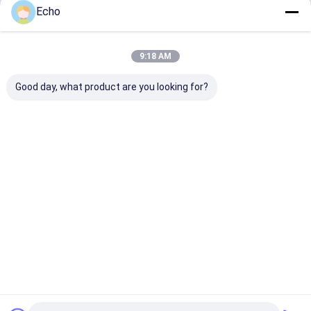
Echo
계속하다
9:18 AM
우리의 카테고리
Good day, what product are you looking for?
철골 구조물 제
중철 제조
보일러 철골 구
파이프 랙 
작
조
홈
사이트맵
연락처
Privacy Policy
사이트맵
품질
철골 구조물 제작
중국 공장.Copyright © 2025 Shandong Sunway