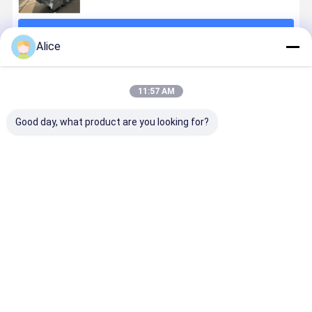
계속하다
Alice
추천된 제품
11:57 AM
Good day, what product are you looking for?
Q235B Q355B
철강 파이프 랙
다층 장비 플랫
맞춤형 파이
파이프 랙 구조
구조 제조 케이
폼 페인팅 /
랙 구조 철강
화학 철강 프레
블 도크 뱅크 건
HDG 표면 처리
랫폼 구조 
임 건설
설
를 가진 철 프레
임 건설
임 구조
최고의 가격
최고의 가격
최고의 가격
최고의 가
홈
사이트맵
연락처