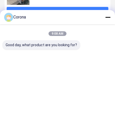
계속하다
Corona
추천된 제품
9:08 AM
Good day, what product are you looking for?
다층 고하중 프
배출량 준용 스
H-Beam:
시멘트 및 
레임용 고급 맞
틸 굴뚝: 화학
Engineered
공장 실로, 
춤형 박스 기둥
공장 내구성 위
for Strength,
형 설계, 용
시스템
해 건설
Speed &
소재 저장용
Efficiency
구성 건설.
최고의 가격
최고의 가격
최고의 가격
최고의 가
홈
사이트맵
연락처