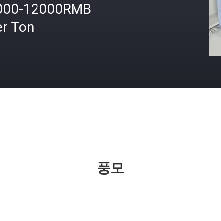
000-12000RMB
er Ton
격
풍모