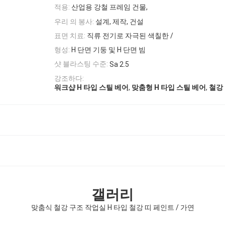
적용:
산업용 강철 프레임 건물,
우리 의 봉사:
설계, 제작, 건설
표면 치료:
직류 전기로 자극된 색칠한 /
형성:
H 단면 기둥 및 H 단면 빔
샷 블라스팅 수준:
Sa 2.5
강조하다:
,
,
워크샵 H 타입 스틸 베어
맞춤형 H 타입 스틸 베어
철강 
갤러리
맞춤식 철강 구조 작업실 H 타입 철강 띠 페인트 / 가연