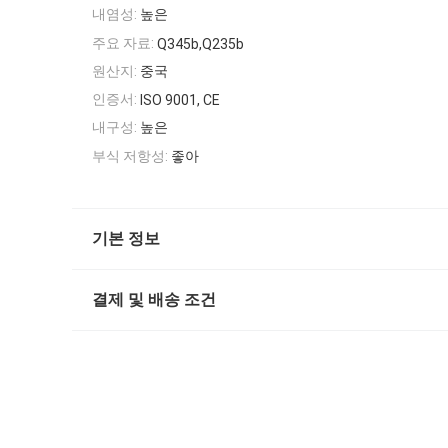
내염성:
높은
주요 자료:
Q345b,Q235b
원산지:
중국
인증서:
ISO 9001, CE
내구성:
높은
부식 저항성:
좋아
기본 정보
결제 및 배송 조건