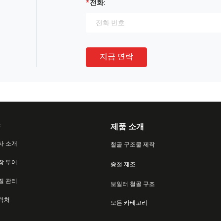
전화:
지금 연락
제품 소개
사 소개
철골 구조물 제작
장 투어
중철 제조
질 관리
보일러 철골 구조
락처
모든 카테고리