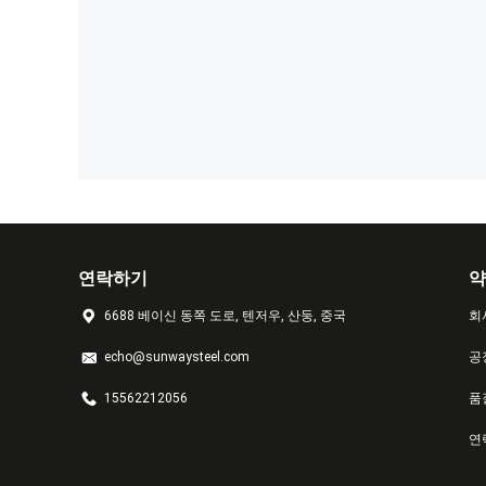
연락하기
약
6688 베이신 동쪽 도로, 텐저우, 산둥, 중국
회
echo@sunwaysteel.com
공
15562212056
품
연